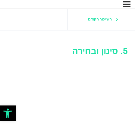
השיעור הקודם
5. סינון ובחירה
פתח סרגל