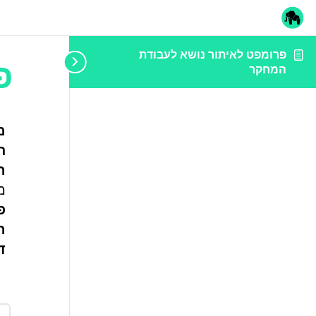
פרומפט לאיתור נושא לעבודת
פ
המחקר
מ
ת
ה
מ
פ
ה
ד
עליך 