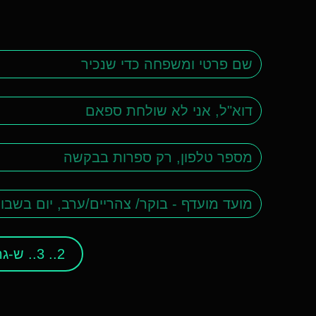
2.. 3.. ש-גר !