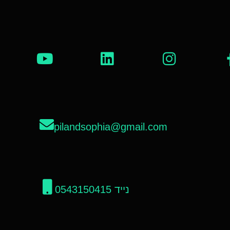
pilandsophia@gmail.com
נייד 0543150415