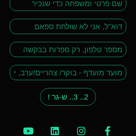
2.. 3.. ש-גר !