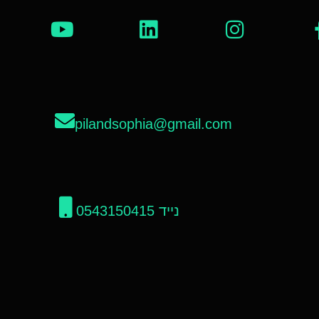
pilandsophia@gmail.com
נייד 0543150415