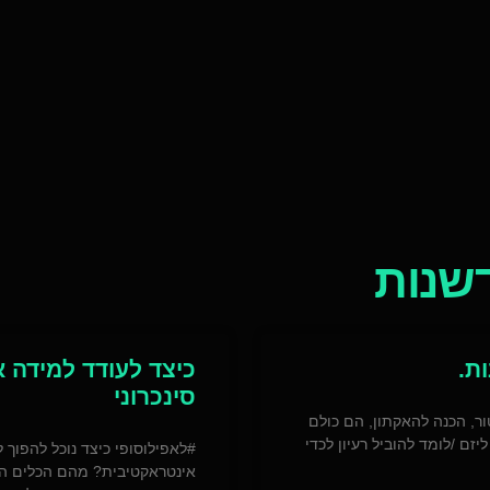
דשנות
ת.
כיצד לעודד למידה 
סינכרוני
ר, הכנה להאקתון, הם כולם
ם /לומד להוביל רעיון לכדי
#לאפילוסופי כיצד נוכל להפוך
אינטראקטיבית? מהם הכלים הע