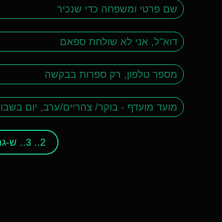
2.. 3.. ש-גר !