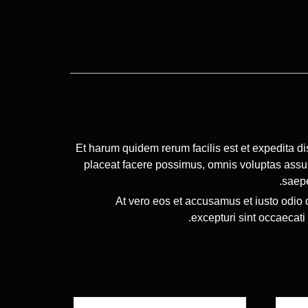
Et harum quidem rerum facilis est et expedita d
placeat facere possimus, omnis voluptas assum
saepe
At vero eos et accusamus et iusto odio 
excepturi sint occaecati 