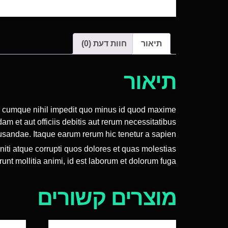
תיאור
חוות דעת (0)
תיאור
tio cumque nihil impedit quo minus id quod maxime
et aut officiis debitis aut rerum necessitatibus
usandae. Itaque earum rerum hic tenetur a sapien.
iti atque corrupti quos dolores et quas molestias
runt mollitia animi, id est laborum et dolorum fuga.
מוצרים קשורים