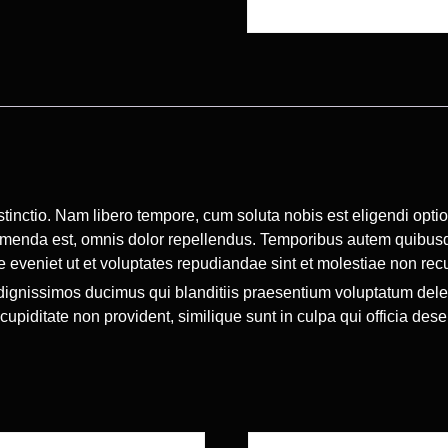
istinctio. Nam libero tempore, cum soluta nobis est eligendi op
enda est, omnis dolor repellendus. Temporibus autem quibusdam 
 eveniet ut et voluptates repudiandae sint et molestiae non rec
dignissimos ducimus qui blanditiis praesentium voluptatum delen
cupiditate non provident, similique sunt in culpa qui officia dese